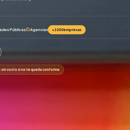
ades Públicas
Agencias
+1000
empresas
s sin costo si no te queda conforme