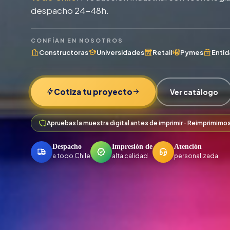
despacho 24-48h.
CONFÍAN EN NOSOTROS
Constructoras
Universidades
Retail
Pymes
Entid
Cotiza tu proyecto
Ver catálogo
Apruebas la muestra digital antes de imprimir · Reimprimimo
Despacho
Impresión de
Atención
a todo Chile
alta calidad
personalizada