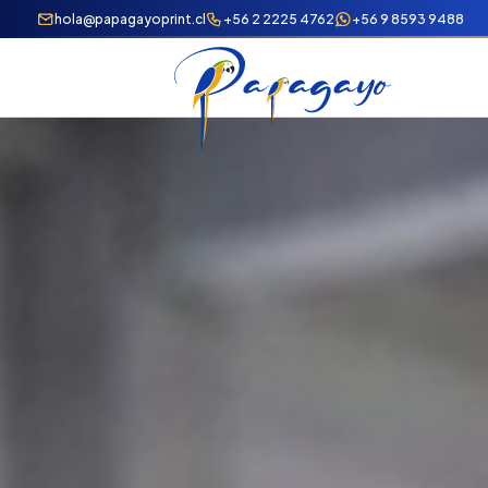
hola@papagayoprint.cl
+56 2 2225 4762
+56 9 8593 9488